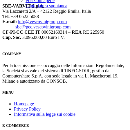
Posizioni aperte
Candidatura spontanea
SBE-VARVIT S.p.A.
Via Lazzaretti 2/A – 42122 Reggio Emilia, Italia
Tel.
+39 0522 5088
E-mail:
info@vescovinigroup.com
sbe@pec.vescovinigroup.com
CF-PI-CC CEE IT
00052160314 –
REA
RE 225950
Cap. Soc.
3.096.000,00 Euro I.V.
COMPANY
Per la trasmissione e stoccaggio delle Informazioni Regolamentate,
la Società si avvale del sistema di 1INFO-SDIR, gestito da
Computershare S.p.A. con sede legale in via L. Mascheroni 19,
Milano e autorizzato da CONSOB.
MENU
Homepage
Privacy Policy
Informativa sulla legge sui cookie
E-COMMERCE