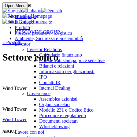
Compra online
Open Menu
Homepage
Il Gruppo
Prodotti
VESCOVINI GROUP
Processi produttivi / Logistica
Ambiente, Sicurezza e Sostenibilità
«
Prodotti
Investor
Investor Relations
Settore eolico
Calendario finanziario
Comunicati stampa price sensitive
Bilanci e relazioni
Informazioni per gli azionisti
IPO
Contatti IR
Internal Dealing
Wind Tower
Governance
Assemblea azionisti
Organi societari
Wind Tower
Modello 231 e Codice Etico
Procedure e regolamenti
Wind Tower
Documenti societari
Whistleblowing
ABOUT
Lavora con noi