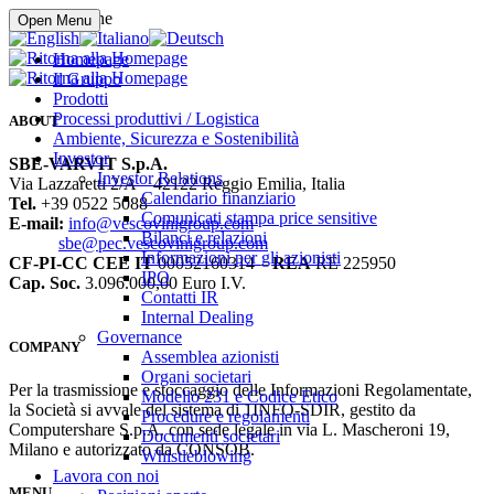
Compra online
Open Menu
Homepage
Il Gruppo
Prodotti
Processi produttivi / Logistica
ABOUT
Ambiente, Sicurezza e Sostenibilità
Investor
SBE-VARVIT S.p.A.
Investor Relations
Via Lazzaretti 2/A – 42122 Reggio Emilia, Italia
Calendario finanziario
Tel.
+39 0522 5088
Comunicati stampa price sensitive
E-mail:
info@vescovinigroup.com
Bilanci e relazioni
sbe@pec.vescovinigroup.com
Informazioni per gli azionisti
CF-PI-CC CEE IT
00052160314 –
REA
RE 225950
IPO
Cap. Soc.
3.096.000,00 Euro I.V.
Contatti IR
Internal Dealing
Governance
COMPANY
Assemblea azionisti
Organi societari
Per la trasmissione e stoccaggio delle Informazioni Regolamentate,
Modello 231 e Codice Etico
la Società si avvale del sistema di 1INFO-SDIR, gestito da
Procedure e regolamenti
Computershare S.p.A. con sede legale in via L. Mascheroni 19,
Documenti societari
Milano e autorizzato da CONSOB.
Whistleblowing
Lavora con noi
MENU