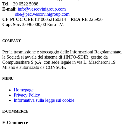
Tel.
+39 0522 5088
E-mail:
info@vescovinigroup.com
sbe@pec.vescovinigroup.com
CF-PI-CC CEE IT
00052160314 –
REA
RE 225950
Cap. Soc.
3.096.000,00 Euro I.V.
COMPANY
Per la trasmissione e stoccaggio delle Informazioni Regolamentate,
la Società si avvale del sistema di 1INFO-SDIR, gestito da
Computershare S.p.A. con sede legale in via L. Mascheroni 19,
Milano e autorizzato da CONSOB.
MENU
Homepage
Privacy Policy
Informativa sulla legge sui cookie
E-COMMERCE
E-Commerce