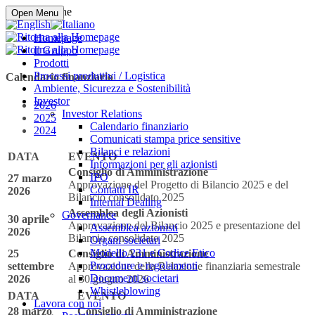
Compra online
Open Menu
Homepage
Il Gruppo
Prodotti
Processi produttivi / Logistica
Calendario finanziario
Ambiente, Sicurezza e Sostenibilità
Investor
2026
Investor Relations
2025
Calendario finanziario
2024
Comunicati stampa price sensitive
Bilanci e relazioni
DATA
EVENTO
Informazioni per gli azionisti
Consiglio di Amministrazione
IPO
27 marzo
Approvazione del Progetto di Bilancio 2025 e del
Contatti IR
2026
Bilancio consolidato 2025
Internal Dealing
Assemblea degli Azionisti
Governance
30 aprile
Approvazione del Bilancio 2025 e presentazione del
Assemblea azionisti
2026
Bilancio consolidato 2025
Organi societari
Modello 231 e Codice Etico
25
Consiglio di Amministrazione
Procedure e regolamenti
settembre
Approvazione della Relazione finanziaria semestrale
Documenti societari
2026
al 30 giugno 2026
Whistleblowing
DATA
EVENTO
Lavora con noi
28 marzo
Consiglio di Amministrazione