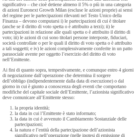
significativo – che cioè detiene almeno il 5% o più in una categoria
di azioni Euronext Growth Milan (escluse le azioni proprie) ai sensi
del regime per le partecipazioni rilevanti nel Testo Unico della
Finanza – devono computarsi i) le partecipazioni di cui è titolare
(anche se il diritto di voto spetta o è attribuito a terzi); ii) le
partecipazioni in relazione alle quali spetta o è attribuito il diritto di
voto; iii) le azioni di cui sono titolari persone interposte, fiduciari,
società controllate o per le quali il diritto di voto spetta o è attribuito
a tali soggetti; e iv) le azioni complessivamente conferite in un patto
parasociale avente per oggetto l’esercizio del diritto di voto
nell’Emittente.
Ai fini di quanto sopra, tempestivamente, e comunque entro 4 giorni
di negoziazione dall’operazione che determina il sorgere
dell’obbligo (indipendentemente dalla data di esecuzione) o dal
giorno in cui è giunto a conoscenza degli eventi che comportano
modifiche del capitale sociale dell’Emittente, l’azionista significativo
deve comunicare all’Emittente stesso:
la propria identità;
la data in cui l’Emittente è stato informato;
la data in cui è avvenuto il Cambiamento Sostanziale delle
partecipazioni;
la natura e l’entità della partecipazione dell’azionista
significativo nell’operazione (nelle ipotesi di emissione di