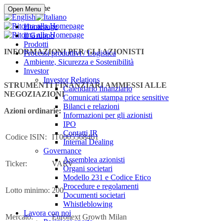
Compra online
Open Menu
Homepage
Il Gruppo
Prodotti
INFORMAZIONI PER GLI AZIONISTI
Processi produttivi / Logistica
Ambiente, Sicurezza e Sostenibilità
Investor
Investor Relations
STRUMENTI FINANZIARI AMMESSI ALLE
Calendario finanziario
NEGOZIAZIONI
Comunicati stampa price sensitive
Bilanci e relazioni
Azioni ordinarie:
Informazioni per gli azionisti
IPO
Contatti IR
Codice ISIN:
IT0005568461
Internal Dealing
Governance
Assemblea azionisti
Ticker:
VARV
Organi societari
Modello 231 e Codice Etico
Procedure e regolamenti
Lotto minimo:
200
Documenti societari
Whistleblowing
Lavora con noi
Mercato:
Euronext Growth Milan