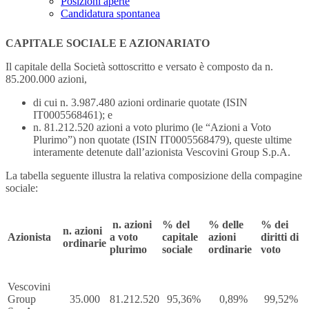
Posizioni aperte
Candidatura spontanea
CAPITALE SOCIALE E AZIONARIATO
Il capitale della Società sottoscritto e versato è composto da n.
85.200.000 azioni,
di cui n. 3.987.480 azioni ordinarie quotate (ISIN
IT0005568461); e
n. 81.212.520 azioni a voto plurimo (le “Azioni a Voto
Plurimo”) non quotate (ISIN IT0005568479), queste ultime
interamente detenute dall’azionista Vescovini Group S.p.A.
La tabella seguente illustra la relativa composizione della compagine
sociale:
n. azioni
% del
% delle
% dei
n. azioni
Azionista
a voto
capitale
azioni
diritti di
ordinarie
plurimo
sociale
ordinarie
voto
Vescovini
Group
35.000
81.212.520
95,36%
0,89%
99,52%