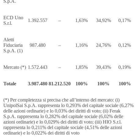
S.p.A.
ECD Uno
1.392.557
–
1,63%
34,92%
0,17%
S.r.l.
Aletti
Fiduciaria
987.480
–
1,16%
24,76%
0,12%
S.p.A. (1)
Mercato (*)
1.572.443
–
1,85%
39,43%
0,19%
Totale
3.987.480
81.212.520
100%
100%
100%
(*) Per completezza si precisa che all’interno del mercato: (i)
UnipolSai S.p.A. rappresenta lo 0,293% del capitale sociale (6,27%
delle azioni ordinarie) e lo 0,03% dei diritti di voto; (ii) Ferak
S.p.A. rappresenta lo 0,282% del capitale sociale (6,02% delle
azioni ordinarie) e lo 0,029% dei diritti di voto; (iii) HIO S.r.l.
rappresenta lo 0,211% del capitale sociale (4,51% delle azioni
ordinarie) e lo 0,022% dei diritti di voto