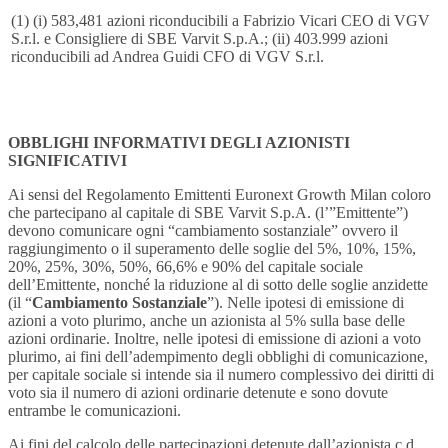
(1) (i) 583,481 azioni riconducibili a Fabrizio Vicari CEO di VGV
S.r.l. e Consigliere di SBE Varvit S.p.A.; (ii) 403.999 azioni
riconducibili ad Andrea Guidi CFO di VGV S.r.l.
OBBLIGHI INFORMATIVI DEGLI AZIONISTI
SIGNIFICATIVI
Ai sensi del Regolamento Emittenti Euronext Growth Milan coloro
che partecipano al capitale di SBE Varvit S.p.A. (l’”Emittente”)
devono comunicare ogni “cambiamento sostanziale” ovvero il
raggiungimento o il superamento delle soglie del 5%, 10%, 15%,
20%, 25%, 30%, 50%, 66,6% e 90% del capitale sociale
dell’Emittente, nonché la riduzione al di sotto delle soglie anzidette
(il “
Cambiamento Sostanziale
”). Nelle ipotesi di emissione di
azioni a voto plurimo, anche un azionista al 5% sulla base delle
azioni ordinarie. Inoltre, nelle ipotesi di emissione di azioni a voto
plurimo, ai fini dell’adempimento degli obblighi di comunicazione,
per capitale sociale si intende sia il numero complessivo dei diritti di
voto sia il numero di azioni ordinarie detenute e sono dovute
entrambe le comunicazioni.
Ai fini del calcolo delle partecipazioni detenute dall’azionista c.d.