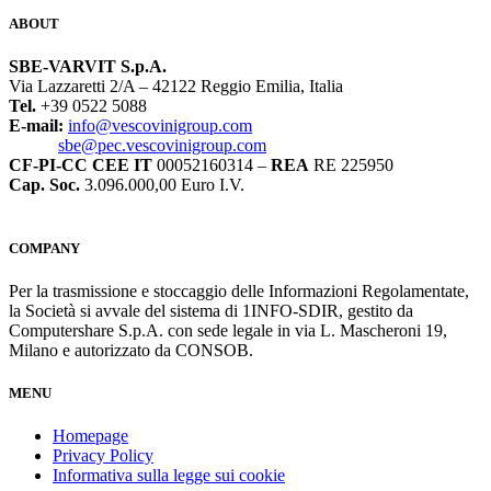
ABOUT
SBE-VARVIT S.p.A.
Via Lazzaretti 2/A – 42122 Reggio Emilia, Italia
Tel.
+39 0522 5088
E-mail:
info@vescovinigroup.com
sbe@pec.vescovinigroup.com
CF-PI-CC CEE IT
00052160314 –
REA
RE 225950
Cap. Soc.
3.096.000,00 Euro I.V.
COMPANY
Per la trasmissione e stoccaggio delle Informazioni Regolamentate,
la Società si avvale del sistema di 1INFO-SDIR, gestito da
Computershare S.p.A. con sede legale in via L. Mascheroni 19,
Milano e autorizzato da CONSOB.
MENU
Homepage
Privacy Policy
Informativa sulla legge sui cookie