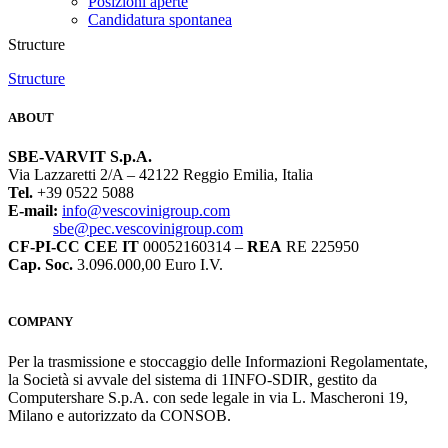
Posizioni aperte
Candidatura spontanea
Structure
Structure
ABOUT
SBE-VARVIT S.p.A.
Via Lazzaretti 2/A – 42122 Reggio Emilia, Italia
Tel.
+39 0522 5088
E-mail:
info@vescovinigroup.com
sbe@pec.vescovinigroup.com
CF-PI-CC CEE IT
00052160314 –
REA
RE 225950
Cap. Soc.
3.096.000,00 Euro I.V.
COMPANY
Per la trasmissione e stoccaggio delle Informazioni Regolamentate,
la Società si avvale del sistema di 1INFO-SDIR, gestito da
Computershare S.p.A. con sede legale in via L. Mascheroni 19,
Milano e autorizzato da CONSOB.