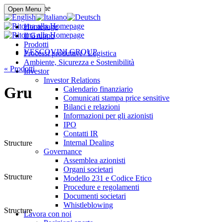
Compra online
Open Menu
Homepage
Il Gruppo
Prodotti
VESCOVINI GROUP
Processi produttivi / Logistica
Ambiente, Sicurezza e Sostenibilità
«
Prodotti
Investor
Investor Relations
Gru
Calendario finanziario
Comunicati stampa price sensitive
Bilanci e relazioni
Informazioni per gli azionisti
IPO
Contatti IR
Internal Dealing
Structure
Governance
Assemblea azionisti
Organi societari
Structure
Modello 231 e Codice Etico
Procedure e regolamenti
Documenti societari
Whistleblowing
Structure
Lavora con noi