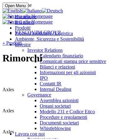
Compra online
Open Menu
Homepage
Il Gruppo
Prodotti
VESCOVINI GROUP
Processi produttivi / Logistica
Ambiente, Sicurezza e Sostenibilità
«
Prodotti
Investor
Investor Relations
Rimorchi
Calendario finanziario
Comunicati stampa price sensitive
Bilanci e relazioni
Informazioni per gli azionisti
IPO
Contatti IR
Internal Dealing
Axles
Governance
Assemblea azionisti
Organi societari
Axles
Modello 231 e Codice Etico
Procedure e regolamenti
Documenti societari
Whistleblowing
Axles
Lavora con noi