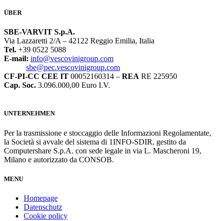
ÜBER
SBE-VARVIT S.p.A.
Via Lazzaretti 2/A – 42122 Reggio Emilia, Italia
Tel.
+39 0522 5088
E-mail:
info@vescovinigroup.com
sbe@pec.vescovinigroup.com
CF-PI-CC CEE IT
00052160314 –
REA
RE 225950
Cap. Soc.
3.096.000,00 Euro I.V.
UNTERNEHMEN
Per la trasmissione e stoccaggio delle Informazioni Regolamentate,
la Società si avvale del sistema di 1INFO-SDIR, gestito da
Computershare S.p.A. con sede legale in via L. Mascheroni 19,
Milano e autorizzato da CONSOB.
MENU
Homepage
Datenschutz
Cookie policy