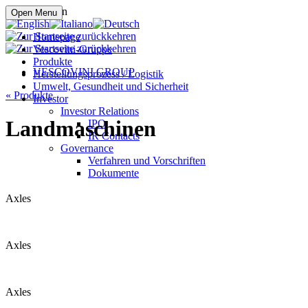
Online kaufen
Open Menu
Homepage
Vescovini-Gruppe
Produkte
VESCOVINI GROUP
Herstellungsprozess / Logistik
Umwelt, Gesundheit und Sicherheit
«
Produkte
Investor
Investor Relations
Landmaschinen
IPO
IR Contacts
Governance
Verfahren und Vorschriften
Dokumente
Axles
Axles
Axles