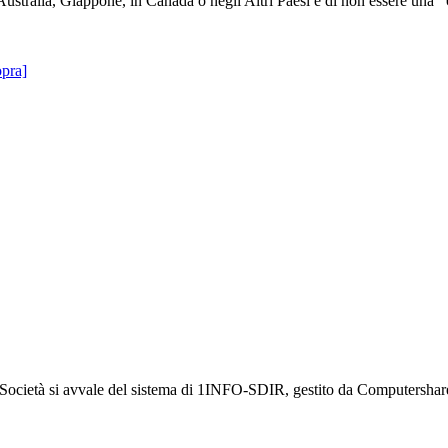
 Australia, Giappone, in Canada o negli Altri Paesi e di non essere una 
opra]
a Società si avvale del sistema di 1INFO-SDIR, gestito da Computershar