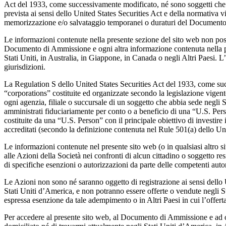
Act del 1933, come successivamente modificato, né sono soggetti che ag
prevista ai sensi dello United States Securities Act e della normativa 
memorizzazione e/o salvataggio temporanei o duraturi del Documento d
Le informazioni contenute nella presente sezione del sito web non posson
Documento di Ammissione e ogni altra informazione contenuta nella prese
Stati Uniti, in Australia, in Giappone, in Canada o negli Altri Paesi. 
giurisdizioni.
La Regulation S dello United States Securities Act del 1933, come succ
“corporations” costituite ed organizzate secondo la legislazione vigente 
ogni agenzia, filiale o succursale di un soggetto che abbia sede negli Sta
amministrati fiduciariamente per conto o a beneficio di una “U.S. Person
costituite da una “U.S. Person” con il principale obiettivo di investire 
accreditati (secondo la definizione contenuta nel Rule 501(a) dello Uni
Le informazioni contenute nel presente sito web (o in qualsiasi altro sit
alle Azioni della Società nei confronti di alcun cittadino o soggetto re
di specifiche esenzioni o autorizzazioni da parte delle competenti autor
Le Azioni non sono né saranno oggetto di registrazione ai sensi dello U
Stati Uniti d’America, e non potranno essere offerte o vendute negli St
espressa esenzione da tale adempimento o in Altri Paesi in cui l’offerta
Per accedere al presente sito web, al Documento di Ammissione e ad ogni