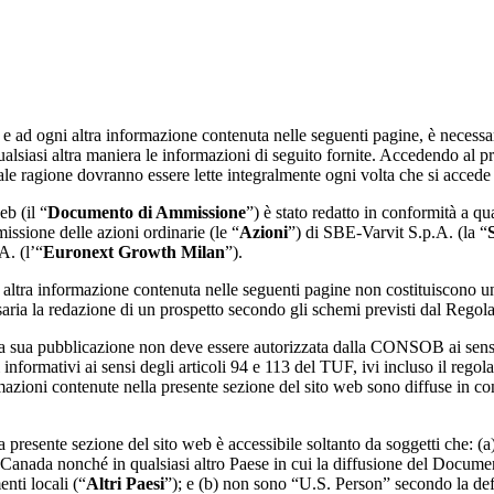
d ogni altra informazione contenuta nelle seguenti pagine, è necessario 
lsiasi altra maniera le informazioni di seguito fornite. Accedendo al pres
ale ragione dovranno essere lette integralmente ogni volta che si accede 
b (il “
Documento di Ammissione
”) è stato redatto in conformità a 
missione delle azioni ordinarie (le “
Azioni
”) di SBE-Varvit S.p.A. (la “
A. (l’“
Euronext Growth Milan
”).
tra informazione contenuta nelle seguenti pagine non costituiscono una
ssaria la redazione di un prospetto secondo gli schemi previsti dal Re
la sua pubblicazione non deve essere autorizzata dalla CONSOB ai sens
i informativi ai sensi degli articoli 94 e 113 del TUF, ivi incluso il r
zioni contenute nella presente sezione del sito web sono diffuse in co
resente sezione del sito web è accessibile soltanto da soggetti che: (a)
 Canada nonché in qualsiasi altro Paese in cui la diffusione del Docume
nti locali (“
Altri Paesi
”); e (b) non sono “U.S. Person” secondo la def