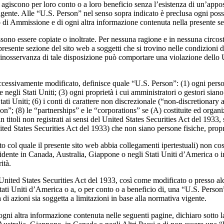
iscono per loro conto o a loro beneficio senza l’esistenza di un’apposit
vigente. Alle “U.S. Person” nel senso sopra indicato è preclusa ogni poss
i Ammissione e di ogni altra informazione contenuta nella presente se
o essere copiate o inoltrate. Per nessuna ragione e in nessuna circostanz
nte sezione del sito web a soggetti che si trovino nelle condizioni di c
L’inosservanza di tale disposizione può comportare una violazione dello U
essivamente modificato, definisce quale “U.S. Person”: (1) ogni persona f
negli Stati Uniti; (3) ogni proprietà i cui amministratori o gestori siano
ti Uniti; (6) i conti di carattere non discrezionale (“non-discretionary acc
”; (8) le “partnerships” e le “corporations” se (A) costituite ed organiz
in titoli non registrati ai sensi del United States Securities Act del 1933,
ted States Securities Act del 1933) che non siano persone fisiche, propri
o col quale il presente sito web abbia collegamenti ipertestuali) non cost
sidente in Canada, Australia, Giappone o negli Stati Uniti d’America o in 
ità.
nited States Securities Act del 1933, così come modificato o presso alcu
ati Uniti d’America o a, o per conto o a beneficio di, una “U.S. Person”,
 di azioni sia soggetta a limitazioni in base alla normativa vigente.
 altra informazione contenuta nelle seguenti pagine, dichiaro sotto la m