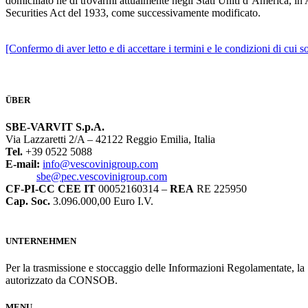
domiciliato né di trovarmi attualmente negli Stati Uniti d’America, in
Securities Act del 1933, come successivamente modificato.
[Confermo di aver letto e di accettare i termini e le condizioni di cui s
ÜBER
SBE-VARVIT S.p.A.
Via Lazzaretti 2/A – 42122 Reggio Emilia, Italia
Tel.
+39 0522 5088
E-mail:
info@vescovinigroup.com
sbe@pec.vescovinigroup.com
CF-PI-CC CEE IT
00052160314 –
REA
RE 225950
Cap. Soc.
3.096.000,00 Euro I.V.
UNTERNEHMEN
Per la trasmissione e stoccaggio delle Informazioni Regolamentate, l
autorizzato da CONSOB.
MENU