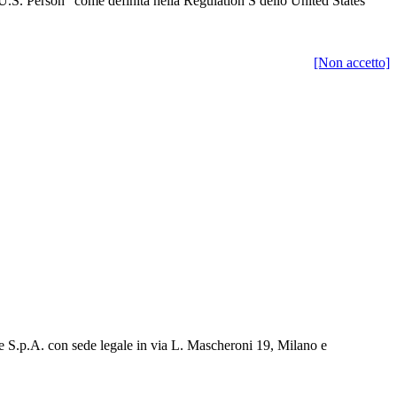
“U.S. Person” come definita nella Regulation S dello United States
[Non accetto]
e S.p.A. con sede legale in via L. Mascheroni 19, Milano e