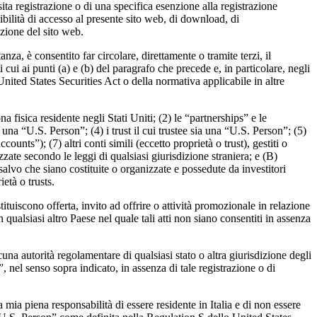
a registrazione o di una specifica esenzione alla registrazione
ibilità di accesso al presente sito web, di download, di
zione del sito web.
a, è consentito far circolare, direttamente o tramite terzi, il
ui ai punti (a) e (b) del paragrafo che precede e, in particolare, negli
nited States Securities Act o della normativa applicabile in altre
isica residente negli Stati Uniti; (2) le “partnerships” e le
 una “U.S. Person”; (4) i trust il cui trustee sia una “U.S. Person”; (5)
ounts”); (7) altri conti simili (eccetto proprietà o trust), gestiti o
zate secondo le leggi di qualsiasi giurisdizione straniera; e (B)
 salvo che siano costituite o organizzate e possedute da investitori
età o trusts.
ituiscono offerta, invito ad offrire o attività promozionale in relazione
qualsiasi altro Paese nel quale tali atti non siano consentiti in assenza
na autorità regolamentare di qualsiasi stato o altra giurisdizione degli
 nel senso sopra indicato, in assenza di tale registrazione o di
ia piena responsabilità di essere residente in Italia e di non essere