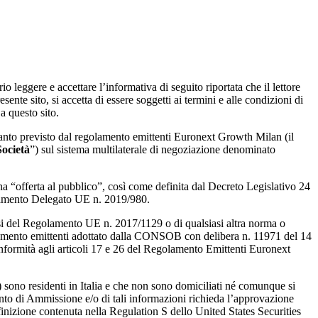
leggere e accettare l’informativa di seguito riportata che il lettore
ente sito, si accetta di essere soggetti ai termini e alle condizioni di
a questo sito.
quanto previsto dal regolamento emittenti Euronext Growth Milan (il
Società
”) sul sistema multilaterale di negoziazione denominato
 “offerta al pubblico”, così come definita dal Decreto Legislativo 24
golamento Delegato UE n. 2019/980.
i del Regolamento UE n. 2017/1129 o di qualsiasi altra norma o
egolamento emittenti adottato dalla CONSOB con delibera n. 11971 del 14
nformità agli articoli 17 e 26 del Regolamento Emittenti Euronext
 sono residenti in Italia e che non sono domiciliati né comunque si
nto di Ammissione e/o di tali informazioni richieda l’approvazione
inizione contenuta nella Regulation S dello United States Securities