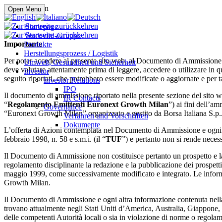
Online kaufen
Open Menu
Homepage
Vescovini-Gruppe
Importante
Produkte
Herstellungsprozess / Logistik
Per poter accedere al presente sito web, al Documento di Ammissione e a
Umwelt, Gesundheit und Sicherheit
deve valutare attentamente prima di leggere, accedere o utilizzare in qua
Investor
seguito riportati, che potrebbero essere modificate o aggiornate e per t
Investor Relations
IPO
Il documento di ammissione riportato nella presente sezione del sito we
IR Contacts
“
Regolamento Emittenti Euronext Growth Milan
”) ai fini dell’am
Governance
“Euronext Growth Milan” organizzato e gestito da Borsa Italiana S.p.
Verfahren und Vorschriften
Dokumente
L’offerta di Azioni contemplata nel Documento di Ammissione e ogni al
febbraio 1998, n. 58 e s.m.i. (il “
TUF
”) e pertanto non si rende nece
Il Documento di Ammissione non costituisce pertanto un prospetto e 
regolamento disciplinante la redazione e la pubblicazione dei prospett
maggio 1999, come successivamente modificato e integrato. Le informa
Growth Milan.
Il Documento di Ammissione e ogni altra informazione contenuta nella p
trovano attualmente negli Stati Uniti d’America, Australia, Giappone,
delle competenti Autorità locali o sia in violazione di norme o regolame