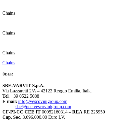
Chains
Chains
Chains
Chains
ÜBER
SBE-VARVIT S.p.A.
Via Lazzaretti 2/A – 42122 Reggio Emilia, Italia
Tel.
+39 0522 5088
E-mail:
info@vescovinigroup.com
sbe@pec.vescovinigroup.com
CF-PI-CC CEE IT
00052160314 –
REA
RE 225950
Cap. Soc.
3.096.000,00 Euro I.V.