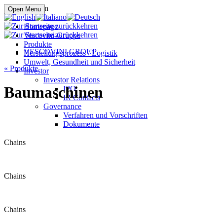
Online kaufen
Open Menu
Homepage
Vescovini-Gruppe
Produkte
VESCOVINI GROUP
Herstellungsprozess / Logistik
Umwelt, Gesundheit und Sicherheit
«
Produkte
Investor
Investor Relations
Baumaschinen
IPO
IR Contacts
Governance
Verfahren und Vorschriften
Dokumente
Chains
Chains
Chains