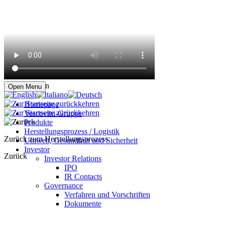
Online kaufen
Open Menu
Homepage
Vescovini-Gruppe
Produkte
Herstellungsprozess / Logistik
Zurück zum Herstellungsprozess
Umwelt, Gesundheit und Sicherheit
Investor
Zurück
Investor Relations
IPO
IR Contacts
Governance
Verfahren und Vorschriften
Dokumente